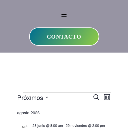
CONTACTO
Próximos
Buscar
Navega
Navegaci
Eventos
Lista
Selecciona
de
de
agosto 2026
la
vistas
fecha.
búsqueda
28 junio @ 8:00 am
-
29 noviembre @ 2:00 pm
MIÉ