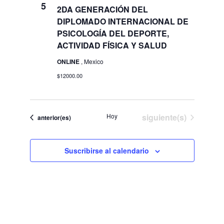
de
5
2DA GENERACIÓN DEL
y
DIPLOMADO INTERNACIONAL DE
Evento
PSICOLOGÍA DEL DEPORTE,
vistas
ACTIVIDAD FÍSICA Y SALUD
ONLINE
, Mexico
de
$12000.00
Eventos
Eventos
Hoy
siguiente(s)
Eventos
anterior(es)
Suscribirse al calendario