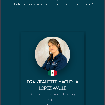
¡No te pierdas sus conocimientos en el deporte!"
DRA. JEANETTE MAGNOLIA
LÓPEZ WALLE
M
Doctora en actividad física y
Médic
salud.