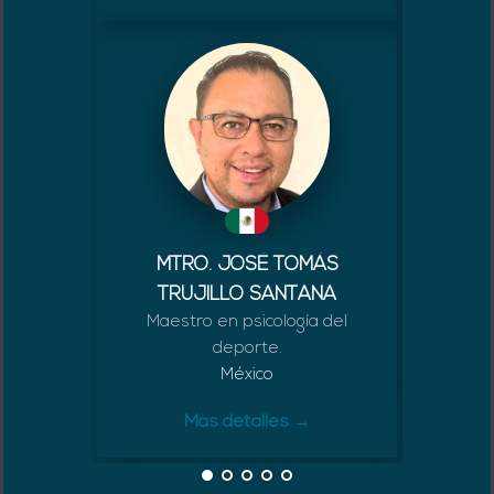
MTRO. JOSÉ TOMÁS
GAR
Doctor 
TRUJILLO SANTANA
Maestro en psicología del
deporte.
México
Más detalles →