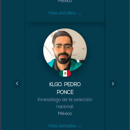
México
Más detalles →
KLGO. PEDRO
PONCE
Kinesiólogo de la selección
Invest
nacional.
México
Más detalles →